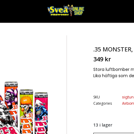
.35 MONSTER,
349
kr
Stora luftbomber me
Lika häftiga som de
SKU
sigtu
Categories
Airbo
13 i lager