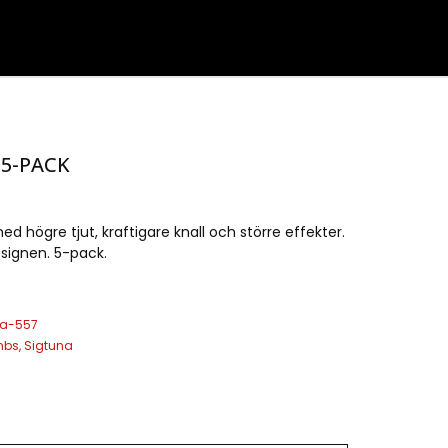
 5-PACK
d högre tjut, kraftigare knall och större effekter.
signen. 5-pack.
na-557
mbs
,
Sigtuna