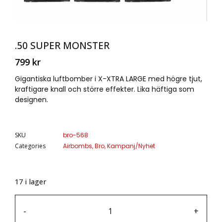
.50 SUPER MONSTER
799
kr
Gigantiska luftbomber i X-XTRA LARGE med högre tjut,
kraftigare knall och större effekter. Lika häftiga som
designen.
SKU
bro-568
Categories
Airbombs
,
Bro
,
Kampanj/Nyhet
17 i lager
-
+