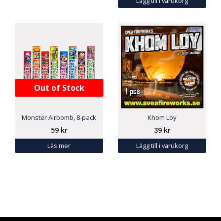
Lägg till i varukorg
Out of Stock
Monster Airbomb, 8-pack
Khom Loy
59
kr
39
kr
Läs mer
Lägg till i varukorg