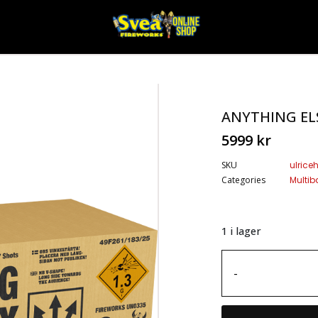
ANYTHING EL
5999
kr
SKU
ulric
Categories
Multiba
1 i lager
-