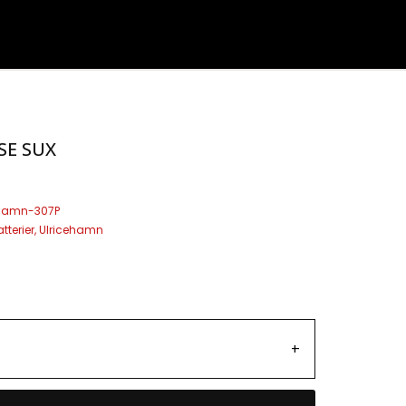
SE SUX
ehamn-307P
tterier
,
Ulricehamn
+