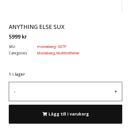
ANYTHING ELSE SUX
5999
kr
SKU
marieberg-307P
Categories
Marieberg
,
Multibatterier
1 i lager
-
+
Lägg till i varukorg