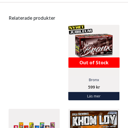
Relaterade produkter
Out of Stock
Bronx
599
kr
Läs mer