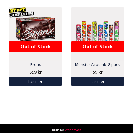
Out of Stock
Out of Stock
Bronx
Monster Airbomb, 8-pack
599
kr
59
kr
Läs mer
Läs mer
Built by
Webdevon