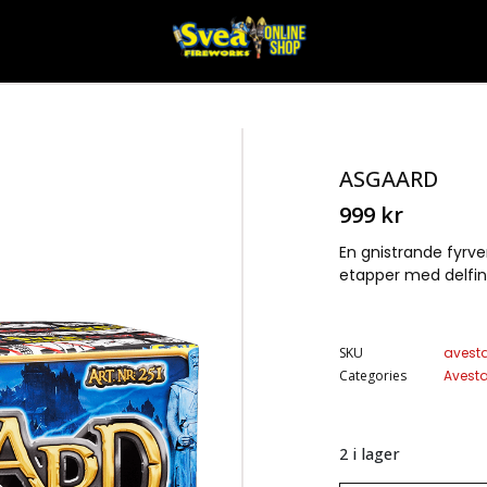
ASGAARD
999
kr
En gnistrande fyrve
etapper med delfin
SKU
avest
Categories
Avest
2 i lager