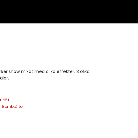
rkerishow mixat med olika effekter. 3 olika
aler.
a-251
a
,
Bombtårtor