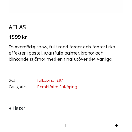
ATLAS
1599
kr
En överdådig show, fullt med färger och fantastiska
effekter i pastell. Kraftfulla palmer, kronor och
blinkande stjärnor med en final utöver det vanliga.
SKU
falkoping-287
Categories
Bombtårtor
,
Falköping
4 i lager
-
+