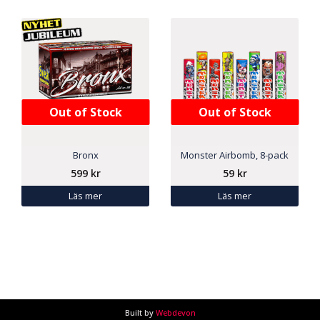
Out of Stock
Out of Stock
Bronx
Monster Airbomb, 8-pack
599
kr
59
kr
Läs mer
Läs mer
Built by
Webdevon