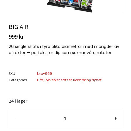
BIG AIR
999
kr
26 single shots i fyra olika diametrar med mängder av
effekter — perfekt för dig som saknar våra raketer.
SKU
bro-969
Categories
Bro
,
Fyrverkerisatser
,
Kampanj/Nyhet
24 i lager
-
+