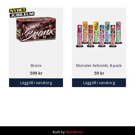
Bronx
Monster Airbomb, 8-pack
599
kr
59
kr
Lägg till i varukorg
Lägg till i varukorg
Built by
Webdevon