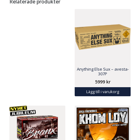
Relaterade produkter
Anything Else Sux – avesta-
307P
5999
kr
Lägg till i varukorg