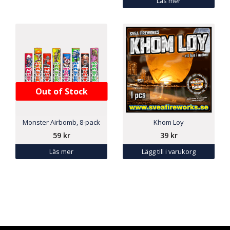
Läs mer
Out of Stock
Monster Airbomb, 8-pack
Khom Loy
59
kr
39
kr
Läs mer
Lägg till i varukorg