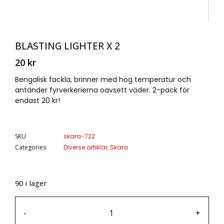
BLASTING LIGHTER X 2
20
kr
Bengalisk fackla, brinner med hög temperatur och
antänder fyrverkerierna oavsett väder. 2-pack för
endast 20 kr!
SKU
skara-722
Categories
Diverse artiklar
,
Skara
90 i lager
-
+