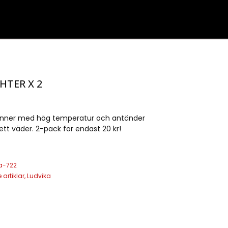
HTER X 2
brinner med hög temperatur och antänder
ett väder. 2-pack för endast 20 kr!
a-722
 artiklar
,
Ludvika