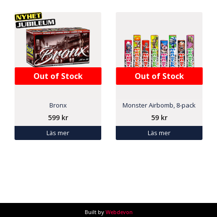
Out of Stock
Out of Stock
Bronx
Monster Airbomb, 8-pack
599
kr
59
kr
Läs mer
Läs mer
Built by
Webdevon