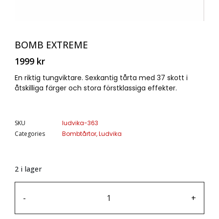
BOMB EXTREME
1999
kr
En riktig tungviktare. Sexkantig tårta med 37 skott i
åtskilliga färger och stora förstklassiga effekter.
SKU
ludvika-363
Categories
Bombtårtor
,
Ludvika
2 i lager
-
+