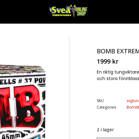
BOMB EXTRE
1999
kr
En riktig tungviktar
och stora förstklass
SKU
sigtu
Categories
Bombt
2 i lager