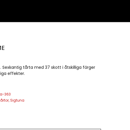
ME
e. Sexkantig tårta med 37 skott i åtskilliga färger
iga effekter.
na-363
årtor
,
Sigtuna