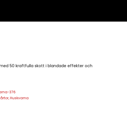
med 50 kraftfulla skott i blandade effekter och
arna-376
årtor
,
Huskvarna