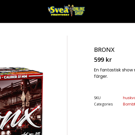
BRONX
599
kr
En fantastisk show 
färger.
SKU
huskv
Categories
Bombt