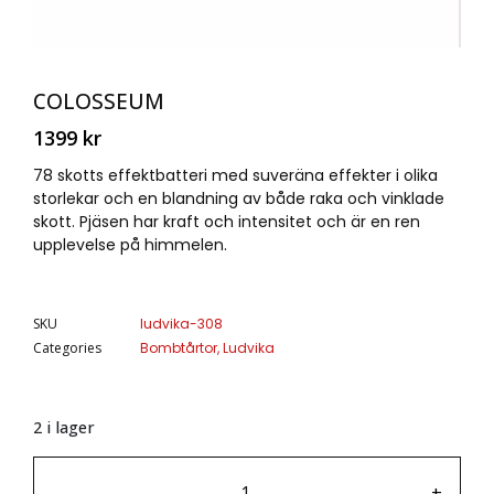
COLOSSEUM
1399
kr
78 skotts effektbatteri med suveräna effekter i olika
storlekar och en blandning av både raka och vinklade
skott. Pjäsen har kraft och intensitet och är en ren
upplevelse på himmelen.
SKU
ludvika-308
Categories
Bombtårtor
,
Ludvika
2 i lager
-
+