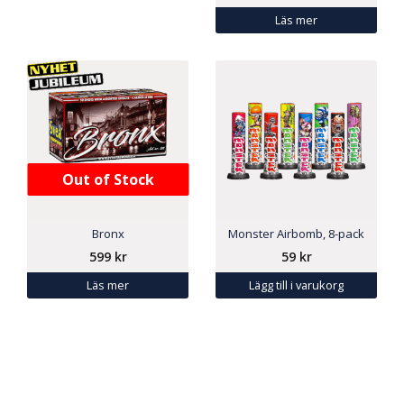
Läs mer
Out of Stock
Bronx
Monster Airbomb, 8-pack
599
kr
59
kr
Läs mer
Lägg till i varukorg