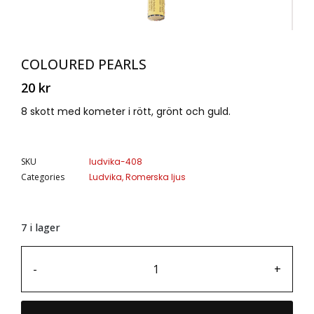
COLOURED PEARLS
20
kr
8 skott med kometer i rött, grönt och guld.
SKU
ludvika-408
Categories
Ludvika
,
Romerska ljus
7 i lager
-
+