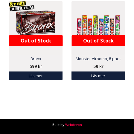
Out of Stock
Out of Stock
Bronx
Monster Airbomb, 8-pack
599
kr
59
kr
Läs mer
Läs mer
Built by
Webdevon