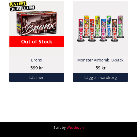
Out of Stock
Bronx
Monster Airbomb, 8-pack
599
kr
59
kr
Läs mer
Lägg till i varukorg
Built by
Webdevon