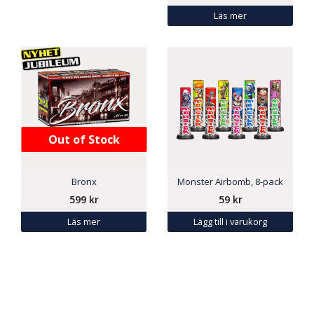
Läs mer
Out of Stock
Bronx
Monster Airbomb, 8-pack
599
kr
59
kr
Läs mer
Lägg till i varukorg