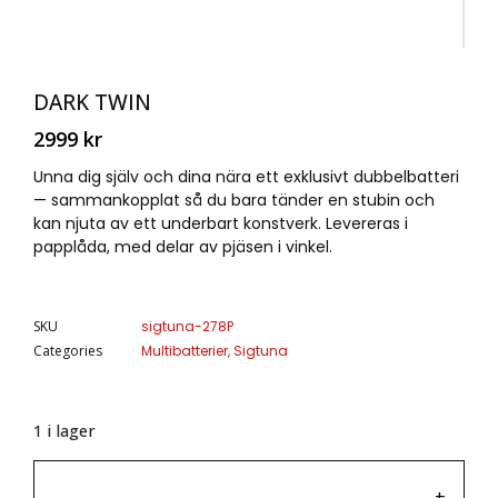
DARK TWIN
2999
kr
Unna dig själv och dina nära ett exklusivt dubbelbatteri
— sammankopplat så du bara tänder en stubin och
kan njuta av ett underbart konstverk. Levereras i
papplåda, med delar av pjäsen i vinkel.
SKU
sigtuna-278P
Categories
Multibatterier
,
Sigtuna
1 i lager
-
+