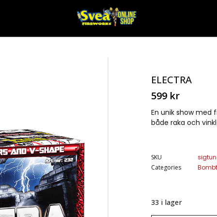
ELECTRA
599
kr
En unik show med f
både raka och vinkl
SKU
sigtu
Categories
Bombt
33 i lager