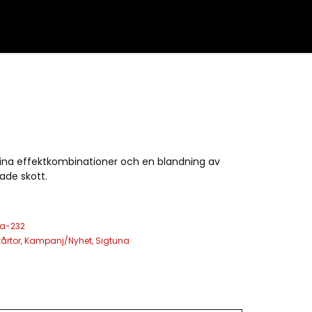
ina effektkombinationer och en blandning av
ade skott.
na-232
årtor
,
Kampanj/Nyhet
,
Sigtuna