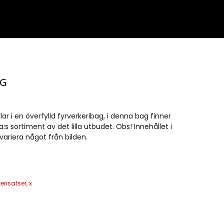
NG
ar i en överfylld fyrverkeribag, i denna bag finner
s sortiment av det lilla utbudet. Obs! Innehållet i
ariera något från bilden.
kerisatser
,
x