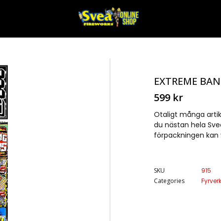
EXTREME BA
599
kr
Otaligt många artikl
du nästan hela Svea:
förpackningen kan v
SKU
915
Categories
Fyrver