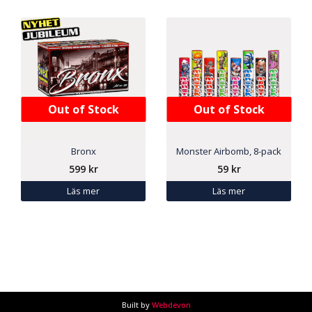
Out of Stock
Out of Stock
Bronx
Monster Airbomb, 8-pack
599
kr
59
kr
Läs mer
Läs mer
Built by
Webdevon