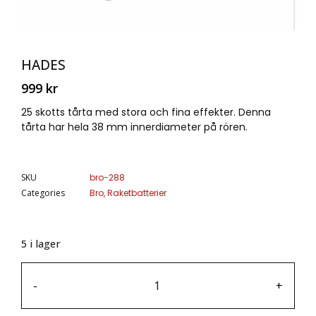
HADES
999
kr
25 skotts tårta med stora och fina effekter. Denna
tårta har hela 38 mm innerdiameter på rören.
SKU
bro-288
Categories
Bro
,
Raketbatterier
5 i lager
-
+