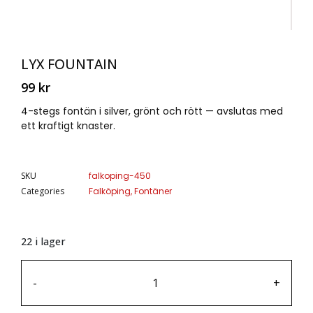
LYX FOUNTAIN
99
kr
4-stegs fontän i silver, grönt och rött — avslutas med
ett kraftigt knaster.
SKU
falkoping-450
Categories
Falköping
,
Fontäner
22 i lager
-
+