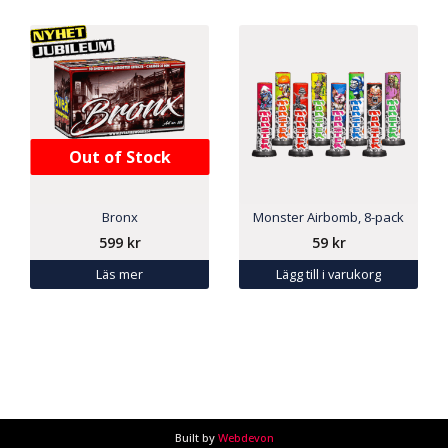
Out of Stock
Bronx
Monster Airbomb, 8-pack
599
kr
59
kr
Läs mer
Lägg till i varukorg
Built by
Webdevon