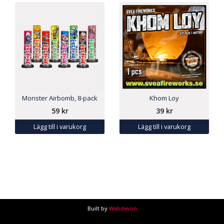
Monster Airbomb, 8-pack
Khom Loy
59
kr
39
kr
Lägg till i varukorg
Lägg till i varukorg
Built by
Webdevon