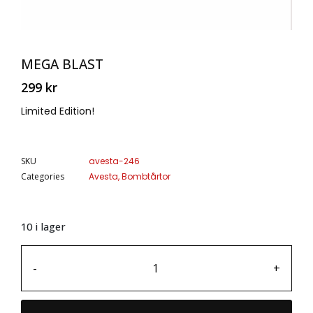
MEGA BLAST
299
kr
Limited Edition!
SKU
avesta-246
Categories
Avesta
,
Bombtårtor
10 i lager
-
+