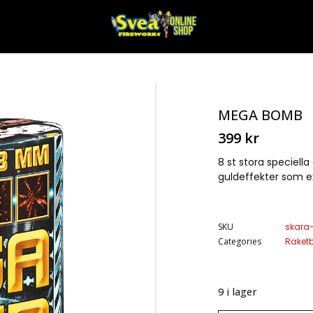
MEGA BOMB
399
kr
8 st stora speciell
guldeffekter som ex
SKU
skara
Categories
Raketb
9 i lager