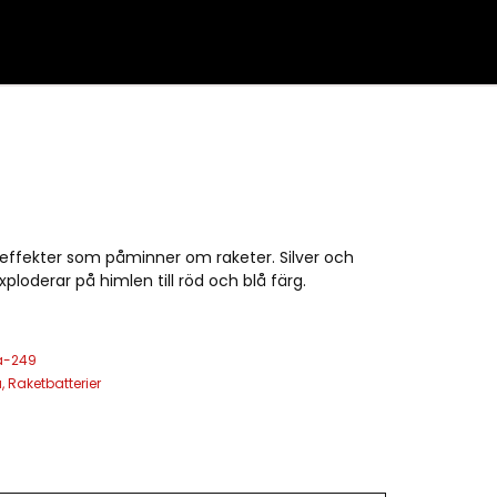
a effekter som påminner om raketer. Silver och
ploderar på himlen till röd och blå färg.
a-249
a
,
Raketbatterier