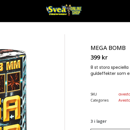
MEGA BOMB
399
kr
8 st stora speciell
guldeffekter som ex
SKU
avest
Categories
Avest
3 i lager