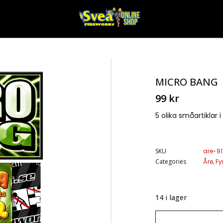
MICRO BANG
99
kr
5 olika småartiklar i
SKU
are-91
Categories
Åre
,
Fy
14 i lager