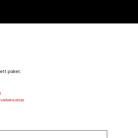
 ett paket.
1
rverkerisatser