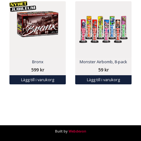
Bronx
Monster Airbomb, 8-pack
599
kr
59
kr
Lägg till i varukorg
Lägg till i varukorg
Built by
Webdevon