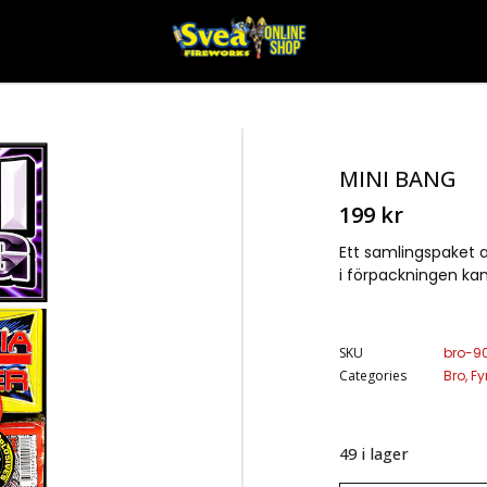
MINI BANG
199
kr
Ett samlingspaket a
i förpackningen kan
SKU
bro-9
Categories
Bro
,
Fy
49 i lager