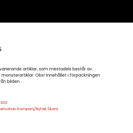
G
varierande artiklar, som mestadels består av
 monsterartiklar. Obs! Innehållet i förpackningen
rån bilden.
-920
kerisatser
,
Kampanj/Nyhet
,
Skara