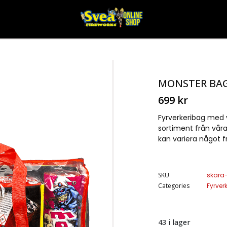
MONSTER BA
699
kr
Fyrverkeribag med 
sortiment från våra
kan variera något f
SKU
skara
Categories
Fyrver
43 i lager