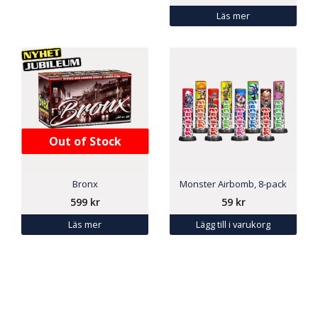
Läs mer
Out of Stock
Bronx
Monster Airbomb, 8-pack
599
kr
59
kr
Läs mer
Lägg till i varukorg