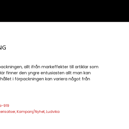
NG
packningen, allt ifrån markeffekter till artiklar som
. Här finner den yngre entusiasten allt man kan
ehållet i förpackningen kan variera något från
a-919
kerisatser
,
Kampanj/Nyhet
,
Ludvika