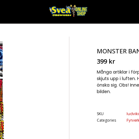
MONSTER BA
399
kr
Många artiklar i för
skjuts upp i luften
önska sig. Obs! Inn
bilden.
SKU
ludvik
Categories
Fyrver