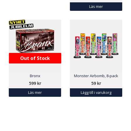
Läs mer
Out of Stock
Bronx
Monster Airbomb, 8-pack
599
kr
59
kr
Läs mer
Lägg till i varukorg