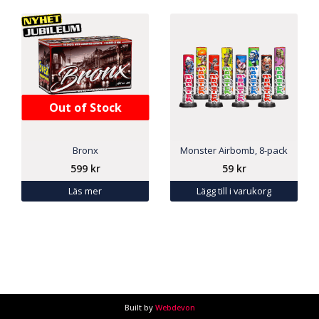
Out of Stock
Bronx
Monster Airbomb, 8-pack
599
kr
59
kr
Läs mer
Lägg till i varukorg
Built by
Webdevon