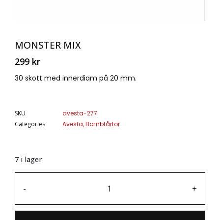
MONSTER MIX
299
kr
30 skott med innerdiam på 20 mm.
SKU
avesta-277
Categories
Avesta
,
Bombtårtor
7 i lager
-
+