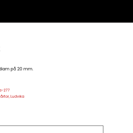
X
rdiam på 20 mm.
a-277
årtor
,
Ludvika