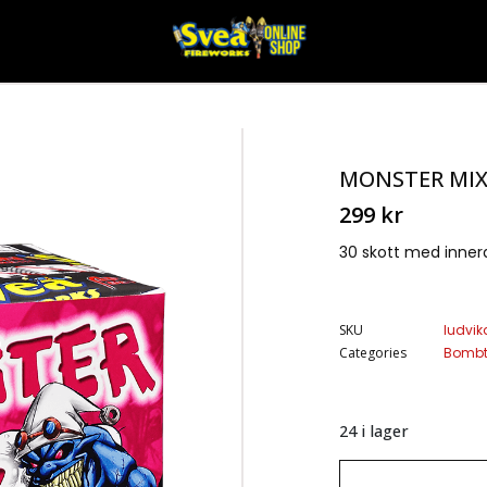
MONSTER MI
299
kr
30 skott med inne
SKU
ludvik
Categories
Bombt
24 i lager