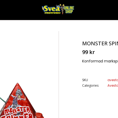
MONSTER SPI
99
kr
Konformad markspin
SKU
avest
Categories
Avest