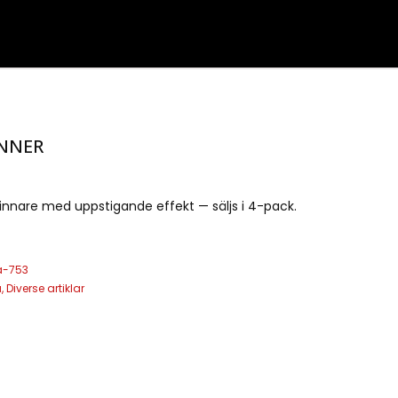
NNER
nare med uppstigande effekt — säljs i 4-pack.
a-753
a
,
Diverse artiklar