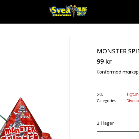
MONSTER SPI
99
kr
Konformad markspin
SKU
sigtu
Categories
Diverse
2 i lager