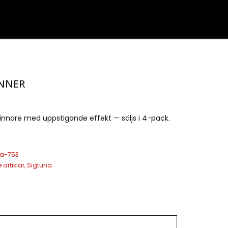
NNER
nare med uppstigande effekt — säljs i 4-pack.
na-753
 artiklar
,
Sigtuna