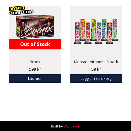
Out of Stock
Bronx
Monster Airbomb, 8-pack
599
kr
59
kr
Läs mer
Lägg till i varukorg
Built by
Webdevon