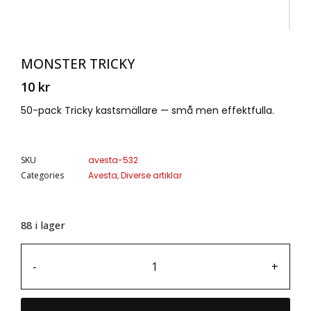
MONSTER TRICKY
10
kr
50-pack Tricky kastsmällare — små men effektfulla.
SKU
avesta-532
Categories
Avesta
,
Diverse artiklar
88 i lager
-
+