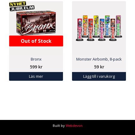
Out of Stock
Bronx
Monster Airbomb, 8-pack
599
kr
59
kr
Läs mer
Lägg till i varukorg
Built by
Webdevon