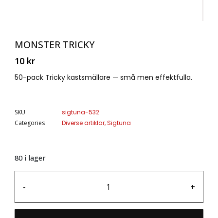
MONSTER TRICKY
10
kr
50-pack Tricky kastsmällare — små men effektfulla.
SKU
sigtuna-532
Categories
Diverse artiklar
,
Sigtuna
80 i lager
-
+