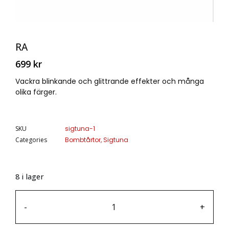
RA
699
kr
Vackra blinkande och glittrande effekter och många
olika färger.
SKU
sigtuna-1
Categories
Bombtårtor
,
Sigtuna
8 i lager
-
+