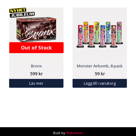
Out of Stock
Bronx
Monster Airbomb, 8-pack
599
kr
59
kr
Läs mer
Lägg till i varukorg
Built by
Webdevon