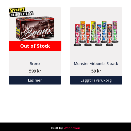
Out of Stock
Bronx
Monster Airbomb, 8-pack
599
kr
59
kr
Läs mer
Lägg till i varukorg
Built by
Webdevon