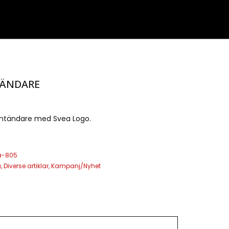
TÄNDARE
rmtändare med Svea Logo.
a-805
a
,
Diverse artiklar
,
Kampanj/Nyhet