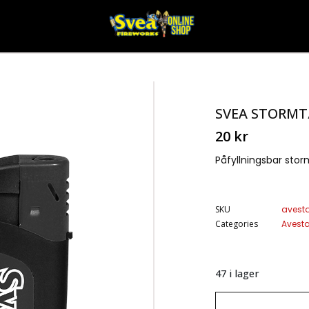
SVEA STORM
20
kr
Påfyllningsbar sto
SKU
avest
Categories
Avest
47 i lager