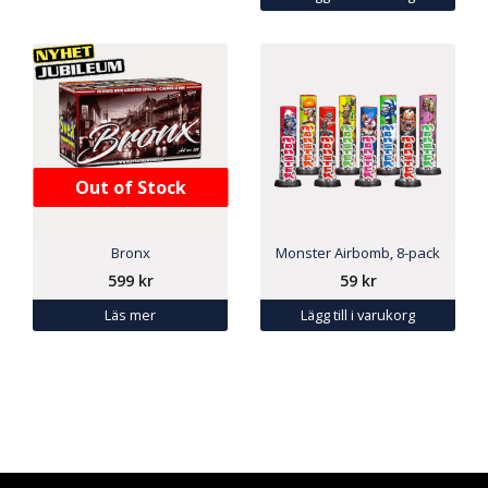
Out of Stock
Bronx
Monster Airbomb, 8-pack
599
kr
59
kr
Läs mer
Lägg till i varukorg