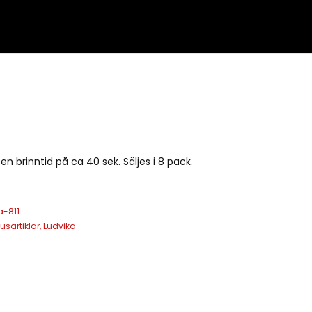
en brinntid på ca 40 sek. Säljes i 8 pack.
a-811
sartiklar
,
Ludvika