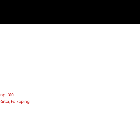
L
ing-310
årtor
,
Falköping