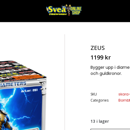
ZEUS
1199
kr
Bygger upp i diametr
och guldkronor.
SKU
skara
Categories
Bombt
13 i lager