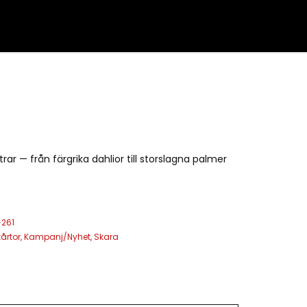
ar — från färgrika dahlior till storslagna palmer
-261
årtor
,
Kampanj/Nyhet
,
Skara