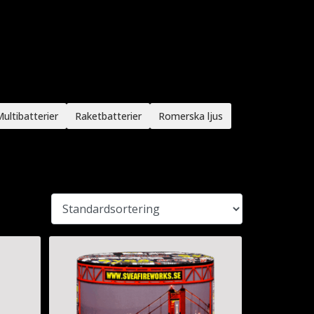
ultibatterier
Raketbatterier
Romerska ljus