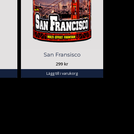
San Fransisco
299
kr
Lägg till i varukorg