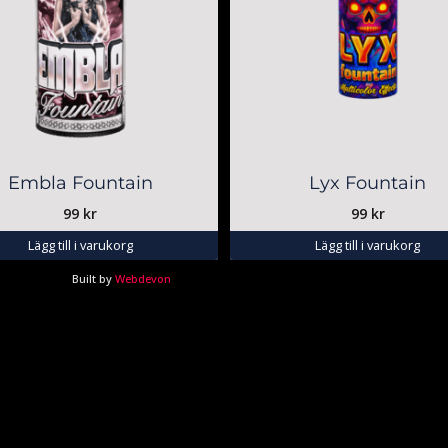
Embla Fountain
Lyx Fountain
99
kr
99
kr
Lägg till i varukorg
Lägg till i varukorg
Built by
Webdevon