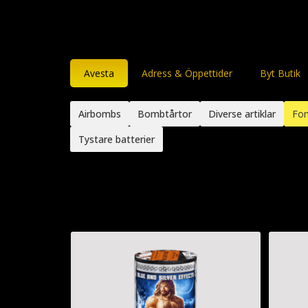
Avesta
Adress & Öppettider
Byt Butik
Airbombs
Bombtårtor
Diverse artiklar
Fon
Tystare batterier