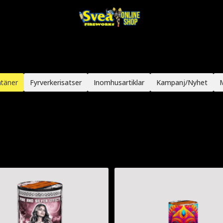
täner
Fyrverkerisatser
Inomhusartiklar
Kampanj/Nyhet
M