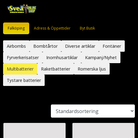
Falköping
Adress & Öppettider
Byt Butik
Airbombs
Bombtårtor
Diverse artiklar
Fontäner
Fyrverkerisatser
Inomhusartiklar
Kampanj/Nyhet
Multibatterier
Raketbatterier
Romerska ljus
Tystare batterier