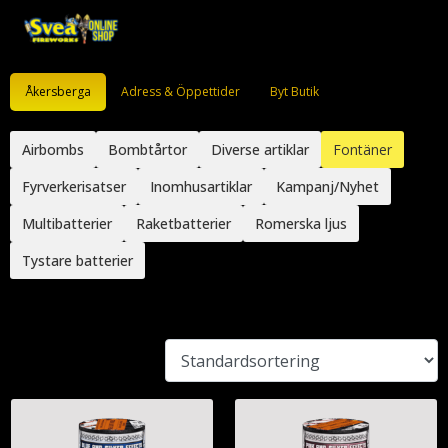
Åkersberga
Adress & Öppettider
Byt Butik
Airbombs
Bombtårtor
Diverse artiklar
Fontäner
Fyrverkerisatser
Inomhusartiklar
Kampanj/Nyhet
Multibatterier
Raketbatterier
Romerska ljus
Tystare batterier